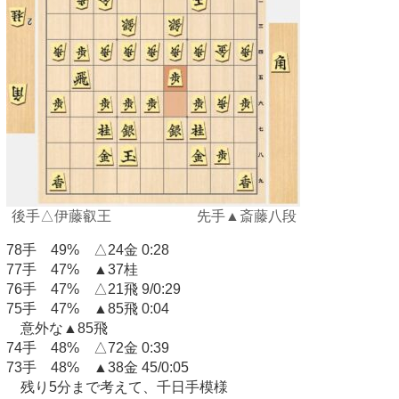
後手△伊藤叡王 先手▲斎藤八段
78手 49% △24金 0:28
77手 47% ▲37桂
76手 47% △21飛 9/0:29
75手 47% ▲85飛 0:04
意外な▲85飛
74手 48% △72金 0:39
73手 48% ▲38金 45/0:05
残り5分まで考えて、千日手模様