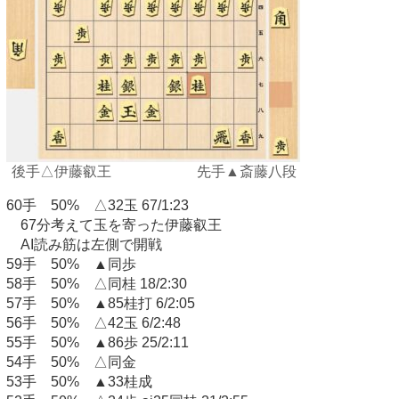
後手△伊藤叡王 先手▲斎藤八段
60手 50% △32玉 67/1:23
67分考えて玉を寄った伊藤叡王
AI読み筋は左側で開戦
59手 50% ▲同歩
58手 50% △同桂 18/2:30
57手 50% ▲85桂打 6/2:05
56手 50% △42玉 6/2:48
55手 50% ▲86歩 25/2:11
54手 50% △同金
53手 50% ▲33桂成