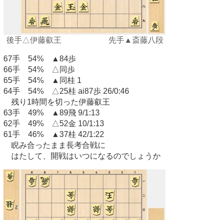
後手△伊藤叡王 先手▲斎藤八段
67手 54% ▲84歩
66手 54% △同歩
65手 54% ▲同桂 1
64手 54% △25桂 ai87歩 26/0:46
残り1時間を切った伊藤叡王
63手 49% ▲89飛 9/1:13
62手 49% △52金 10/1:13
61手 46% ▲37桂 42/1:22
睨み合ったまま長考合戦に
はたして、開戦はいつになるのでしょうか