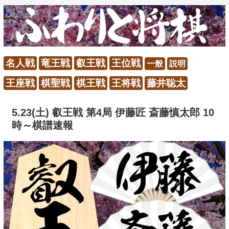
名人戦
竜王戦
叡王戦
王位戦
一般
説明
王座戦
棋聖戦
棋王戦
王将戦
藤井聡太
5.23(土) 叡王戦 第4局 伊藤匠 斎藤慎太郎 10
時～棋譜速報