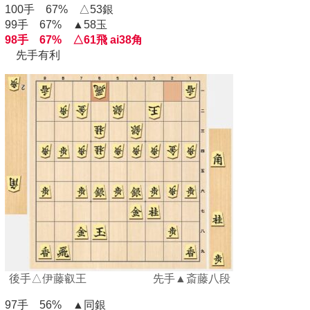
100手 67% △53銀
99手 67% ▲58玉
98手 67% △61飛 ai38角
先手有利
後手△伊藤叡王 先手▲斎藤八段
97手 56% ▲同銀