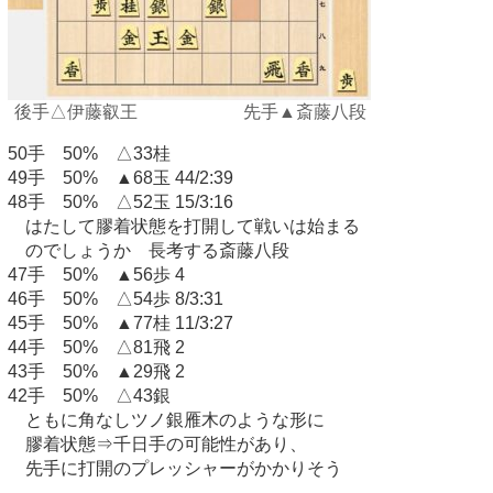
後手△伊藤叡王 先手▲斎藤八段
50手 50% △33桂
49手 50% ▲68玉 44/2:39
48手 50% △52玉 15/3:16
はたして膠着状態を打開して戦いは始まる
のでしょうか 長考する斎藤八段
47手 50% ▲56歩 4
46手 50% △54歩 8/3:31
45手 50% ▲77桂 11/3:27
44手 50% △81飛 2
43手 50% ▲29飛 2
42手 50% △43銀
ともに角なしツノ銀雁木のような形に
膠着状態⇒千日手の可能性があり、
先手に打開のプレッシャーがかかりそう