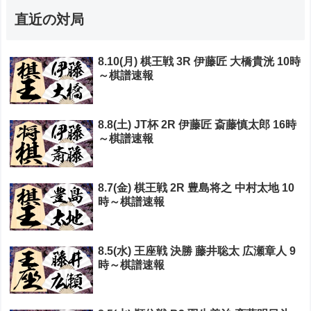
直近の対局
8.10(月) 棋王戦 3R 伊藤匠 大橋貴洸 10時
～棋譜速報
8.8(土) JT杯 2R 伊藤匠 斎藤慎太郎 16時
～棋譜速報
8.7(金) 棋王戦 2R 豊島将之 中村太地 10
時～棋譜速報
8.5(水) 王座戦 決勝 藤井聡太 広瀬章人 9
時～棋譜速報