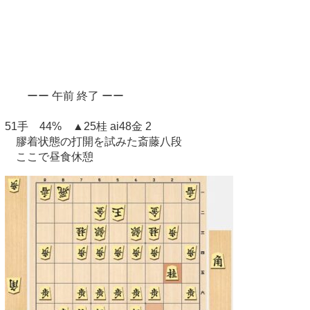
ーー 午前 終了 ーー
51手 44% ▲25桂 ai48金 2
膠着状態の打開を試みた斎藤八段
ここで昼食休憩