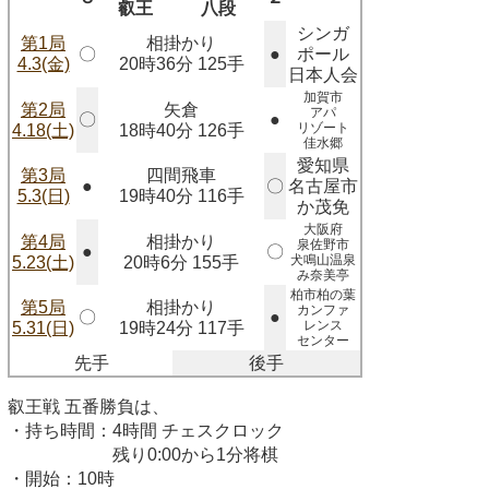
叡王
八段
シンガ
第1局
相掛かり
〇
●
ポール
4.3(金)
20時36分 125手
日本人会
加賀市
第2局
矢倉
アパ
〇
●
リゾート
4.18(土)
18時40分 126手
佳水郷
愛知県
第3局
四間飛車
●
〇
名古屋市
5.3(日)
19時40分 116手
か茂免
大阪府
第4局
相掛かり
泉佐野市
●
〇
犬鳴山温泉
5.23(土)
20時6分 155手
み奈美亭
柏市柏の葉
第5局
相掛かり
カンファ
〇
●
レンス
5.31(日)
19時24分 117手
センター
先手
後手
叡王戦 五番勝負は、
・持ち時間：4時間 チェスクロック
残り0:00から1分将棋
・開始：10時