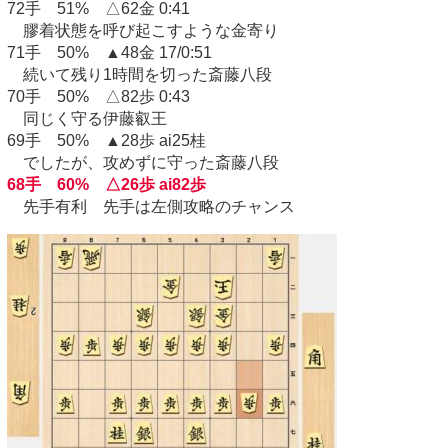
72手 51% △62金 0:41
膠着状態を呼び起こすような金寄り
71手 50% ▲48金 17/0:51
続いて残り1時間を切った斎藤八段
70手 50% △82歩 0:43
同じく守る伊藤叡王
69手 50% ▲28歩 ai25桂
でしたが、攻めずに守った斎藤八段
68手 60% △26歩 ai82歩
先手有利 先手は左側攻略のチャンス