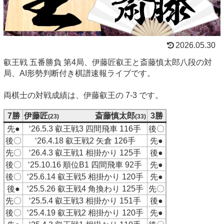
2026.05.30
叡王戦 五番勝負 第4局、伊藤匠叡王と斎藤慎太郎八段の対
局、AI形勢判断付き棋譜速報ライブです。
両棋士の対戦成績は、伊藤叡王の 7-3 です。
7勝
伊藤匠
斎藤慎太郎
3勝
(23)
(33)
先●
‘26.5.3 叡王戦3 四間飛車 116手
後〇
後〇
‘26.4.18 叡王戦2 矢倉 126手
先●
先〇
‘26.4.3 叡王戦1 相掛かり 125手
後●
後〇
‘25.10.16 順位B1 四間飛車 92手
先●
後〇
‘25.6.14 叡王戦5 相掛かり 120手
先●
後●
‘25.5.26 叡王戦4 角換わり 125手
先〇
先〇
‘25.5.4 叡王戦3 相掛かり 151手
後●
後〇
‘25.4.19 叡王戦2 相掛かり 120手
先●