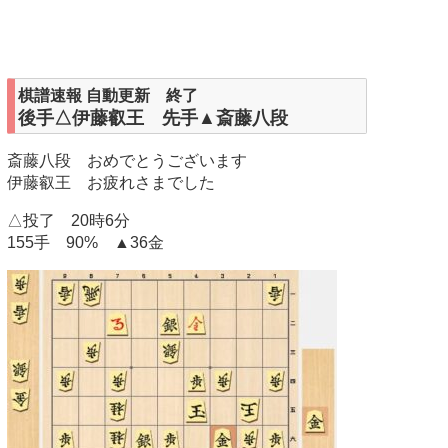
棋譜速報 自動更新 終了
後手△伊藤叡王 先手▲斎藤八段
斎藤八段 おめでとうございます
伊藤叡王 お疲れさまでした
△投了 20時6分
155手 90% ▲36金