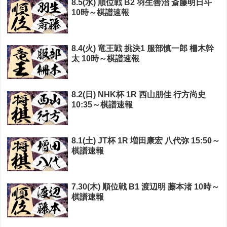
8.5(水) 順位戦 B2 羽生善治 斎藤明日斗
10時～棋譜速報
8.4(火) 竜王戦 挑決1 服部慎一郎 柵木幹
太 10時～棋譜速報
8.2(日) NHK杯 1R 西山朋佳 行方尚史
10:35～棋譜速報
8.1(土) JT杯 1R 増田康宏 八代弥 15:50～
棋譜速報
7.30(木) 順位戦 B1 渡辺明 藤本渚 10時～
棋譜速報