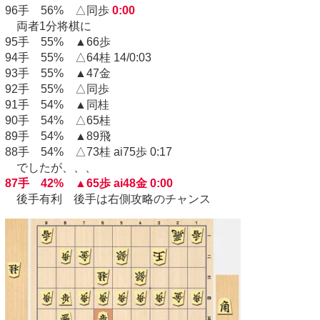
96手 56% △同歩
0:00
両者1分将棋に
95手 55% ▲66歩
94手 55% △64桂 14/0:03
93手 55% ▲47金
92手 55% △同歩
91手 54% ▲同桂
90手 54% △65桂
89手 54% ▲89飛
88手 54% △73桂 ai75歩 0:17
でしたが、、、
87手 42% ▲65歩 ai48金 0:00
後手有利 後手は右側攻略のチャンス