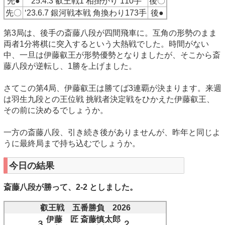
先●
‘25.4.3 叡王戦1 相掛かり 110手
後〇
先〇
‘23.6.7 銀河戦本戦 角換わり173手
後●
第3局は、後手の斎藤八段が四間飛車に。互角の形勢のまま
両者1分将棋に突入するという大熱戦でした。時間がない
中、一旦は伊藤叡王が形勢優勢となりましたが、そこから斎
藤八段が逆転し、1勝を上げました。
さてこの第4局、伊藤叡王は勝てば3連覇が決まります。来週
は羽生九段との王位戦 挑戦者決定戦をひかえた伊藤叡王、
その前に決めるでしょうか。
一方の斎藤八段、引き続き後がありませんが、昨年と同じよ
うに最終局まで持ち込むでしょうか。
今日の結果
斎藤八段が勝って、2-2 としました。
叡王戦 五番勝負 2026
伊藤 匠
斎藤慎太郎
３
２