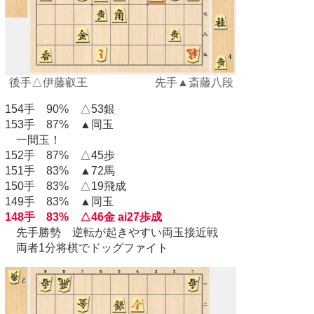
後手△伊藤叡王 先手▲斎藤八段
154手 90% △53銀
153手 87% ▲同玉
一間玉！
152手 87% △45歩
151手 83% ▲72馬
150手 83% △19飛成
149手 83% ▲同玉
148手 83% △46金 ai27歩成
先手勝勢 逆転が起きやすい両玉接近戦
両者1分将棋でドッグファイト