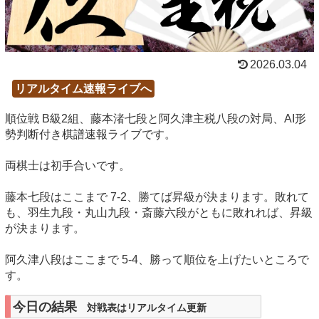
2026.03.04
リアルタイム速報ライブへ
順位戦 B級2組、藤本渚七段と阿久津主税八段の対局、AI形
勢判断付き棋譜速報ライブです。
両棋士は初手合いです。
藤本七段はここまで 7-2、勝てば昇級が決まります。敗れて
も、羽生九段・丸山九段・斎藤六段がともに敗れれば、昇級
が決まります。
阿久津八段はここまで 5-4、勝って順位を上げたいところで
す。
今日の結果
対戦表はリアルタイム更新