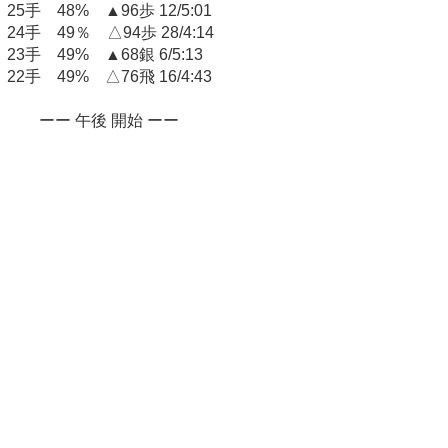
25手 48% ▲96歩 12/5:01
24手 49％ △94歩 28/4:14
23手 49% ▲68銀 6/5:13
22手 49% △76飛 16/4:43
ーー 午後 開始 ーー