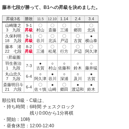
藤本七段が勝って、B1への昇級を決めました。
昇級3名
勝敗
1.14
2.4
3.4
11.5
12.10
山崎隆之
9-1
〇
〇
〇
〇
〇
3 九段
昇級
村山
斎藤
三浦
郷田
北浜
久保利明
9-1
〇
〇
〇
〇
●
18 九段
昇級
谷川
北浜
戸辺
古賀
横山泰
藤本 渚
8-2
〇
〇
〇
〇
〇
22 七段
昇級
三浦
松尾
行方
戸辺
阿久津
↑昇級圏
羽生善治
●
○
○
○
○
7-3
1 九段
古賀
村山
佐藤和
鈴木
藤井猛
丸山忠久
○
●
○
○
●
6-4
7 九段
阿久津
谷川
深浦
及川
古賀
斎藤明日斗
〇
●
〇
●
●
6-4
21 六段
佐々慎
山崎
郷田
渡辺和
鈴木
順位戦 B級・C級は、
・持ち時間：6時間 チェスクロック
残り0:00から1分将棋
・開始：10時
・昼食休憩：12:00-12:40