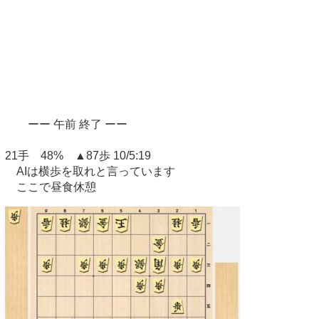
ーー 午前 終了 ーー
21手 48% ▲87歩 10/5:19
AIは横歩を取れと言っています
ここで昼食休憩