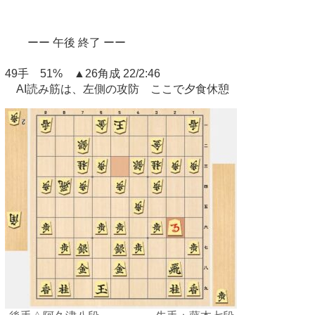
ーー 午後 終了 ーー
49手 51% ▲26角成 22/2:46
AI読み筋は、左側の攻防 ここで夕食休憩