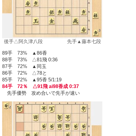
後手△阿久津八段 先手▲藤本七段
89手 73% ▲86香
88手 73% △81飛 0:36
87手 72% ▲同玉
86手 72% △78と
85手 72% ▲95香 5/1:19
84手 72％ △91飛 ai98香成 0:37
先手優勢 攻め合いで先手が速い