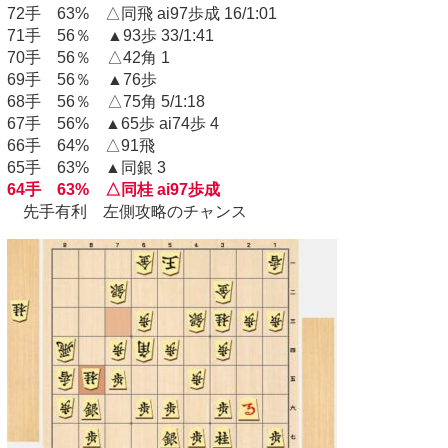
72手 63% △同飛 ai97歩成 16/1:01
71手 56％ ▲93歩 33/1:41
70手 56％ △42角 1
69手 56％ ▲76歩
68手 56％ △75角 5/1:18
67手 56% ▲65歩 ai74歩 4
66手 64% △91飛
65手 63% ▲同銀 3
64手 63% △同桂 ai97歩成
先手有利 左側攻略のチャンス