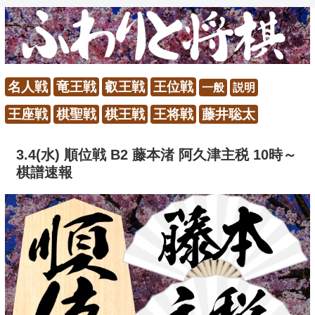
名人戦
竜王戦
叡王戦
王位戦
一般
説明
王座戦
棋聖戦
棋王戦
王将戦
藤井聡太
3.4(水) 順位戦 B2 藤本渚 阿久津主税 10時～
棋譜速報