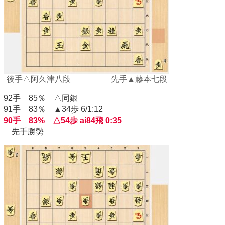
後手△阿久津八段 先手▲藤本七段
92手 85％ △同銀
91手 83％ ▲34歩 6/1:12
90手 83% △54歩 ai84飛 0:35
先手勝勢