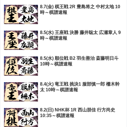
8.7(金) 棋王戦 2R 豊島将之 中村太地 10
時～棋譜速報
8.5(水) 王座戦 決勝 藤井聡太 広瀬章人 9
時～棋譜速報
8.5(水) 順位戦 B2 羽生善治 斎藤明日斗
10時～棋譜速報
8.4(火) 竜王戦 挑決1 服部慎一郎 柵木幹
太 10時～棋譜速報
8.2(日) NHK杯 1R 西山朋佳 行方尚史
10:35～棋譜速報