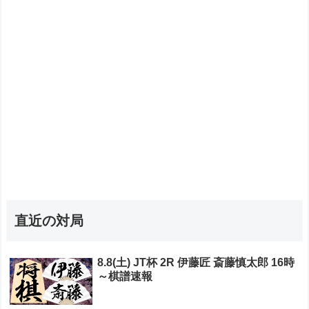
直近の対局
8.8(土) JT杯 2R 伊藤匠 斎藤慎太郎 16時
～棋譜速報