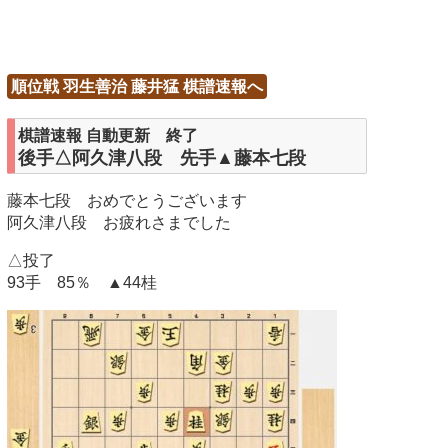
順位戦 羽生善治 藤井猛 棋譜速報へ
棋譜速報 自動更新 終了
後手△阿久津八段 先手▲藤本七段
藤本七段 おめでとうございます
阿久津八段 お疲れさまでした
△投了
93手 85％ ▲44桂