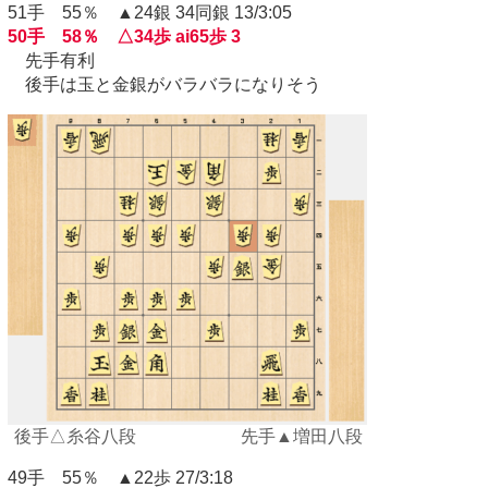
51手 55％ ▲24銀 34同銀 13/3:05
50手 58％ △34歩 ai65歩 3
先手有利
後手は玉と金銀がバラバラになりそう
後手△糸谷八段 先手▲増田八段
49手 55％ ▲22歩 27/3:18