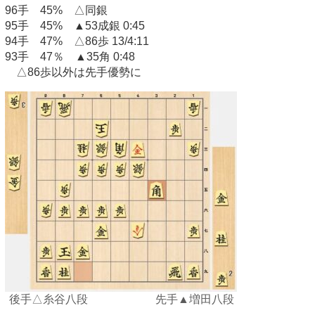
96手 45% △同銀
95手 45% ▲53成銀 0:45
94手 47% △86歩 13/4:11
93手 47％ ▲35角 0:48
△86歩以外は先手優勢に
後手△糸谷八段 先手▲増田八段