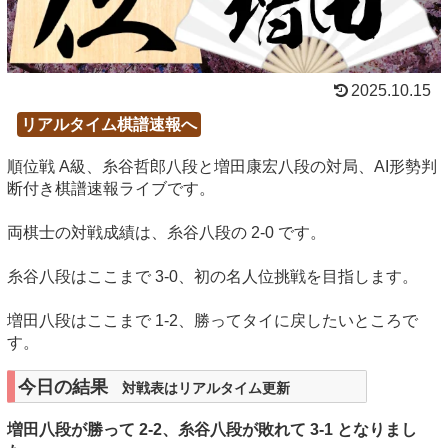
2025.10.15
リアルタイム棋譜速報へ
順位戦 A級、糸谷哲郎八段と増田康宏八段の対局、AI形勢判
断付き棋譜速報ライブです。
両棋士の対戦成績は、糸谷八段の 2-0 です。
糸谷八段はここまで 3-0、初の名人位挑戦を目指します。
増田八段はここまで 1-2、勝ってタイに戻したいところで
す。
今日の結果
対戦表はリアルタイム更新
増田八段が勝って 2-2、糸谷八段が敗れて 3-1 となりまし