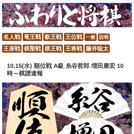
名人戦
竜王戦
叡王戦
王位戦
一般
説明
王座戦
棋聖戦
棋王戦
王将戦
藤井聡太
10.15(水) 順位戦 A級 糸谷哲郎 増田康宏 10
時～棋譜速報