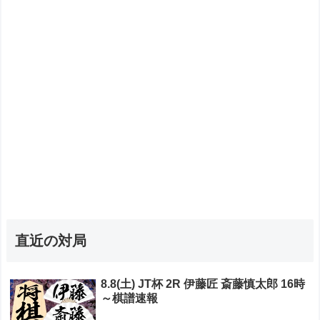
直近の対局
8.8(土) JT杯 2R 伊藤匠 斎藤慎太郎 16時
～棋譜速報