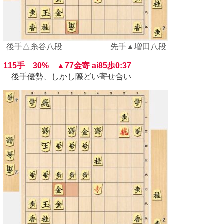
後手△糸谷八段 先手▲増田八段
115手 30% ▲77金寄 ai85歩0:37
後手優勢、しかし際どい寄せ合い