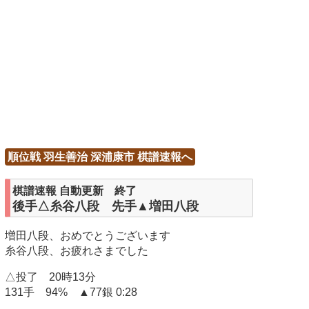
順位戦 羽生善治 深浦康市 棋譜速報へ
棋譜速報 自動更新 終了
後手△糸谷八段 先手▲増田八段
増田八段、おめでとうございます
糸谷八段、お疲れさまでした
△投了 20時13分
131手 94% ▲77銀 0:28