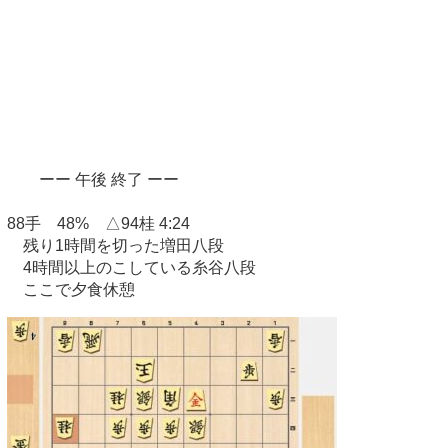
ーー 午後 終了 ーー
88手 48% △94桂 4:24
残り1時間を切った増田八段
4時間以上のこしている糸谷八段
ここで夕食休憩