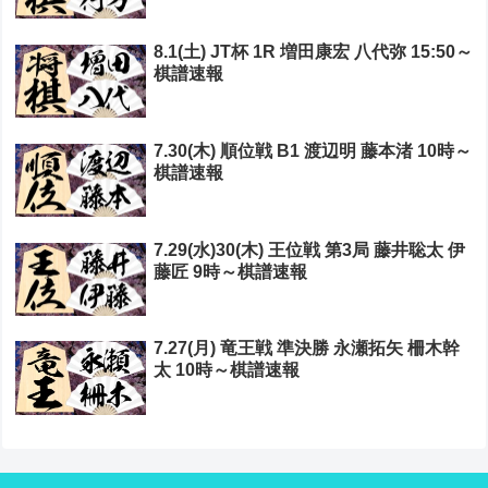
8.1(土) JT杯 1R 増田康宏 八代弥 15:50～
棋譜速報
7.30(木) 順位戦 B1 渡辺明 藤本渚 10時～
棋譜速報
7.29(水)30(木) 王位戦 第3局 藤井聡太 伊
藤匠 9時～棋譜速報
7.27(月) 竜王戦 準決勝 永瀬拓矢 柵木幹
太 10時～棋譜速報