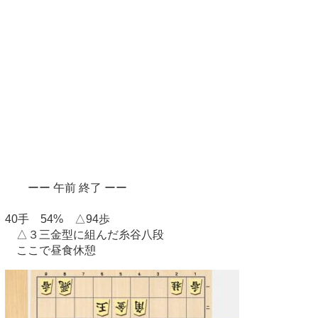
ーー 午前 終了 ーー
40手 54% △94歩
△３三金型に組んだ糸谷八段
ここで昼食休憩