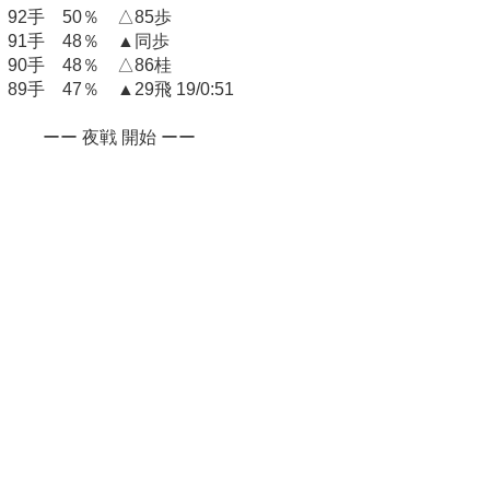
92手 50％ △85歩
91手 48％ ▲同歩
90手 48％ △86桂
89手 47％ ▲29飛 19/0:51
ーー 夜戦 開始 ーー