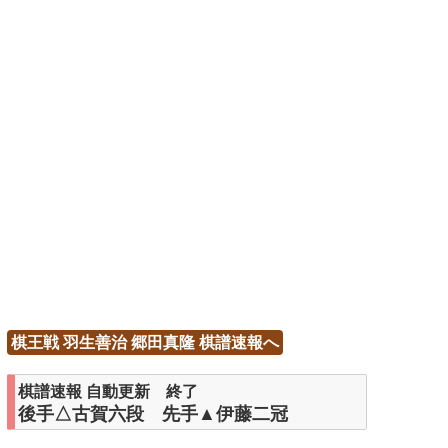
棋王戦 羽生善治 郷田真隆 棋譜速報へ
棋譜速報 自動更新 終了
後手△古賀六段 先手▲伊藤二冠