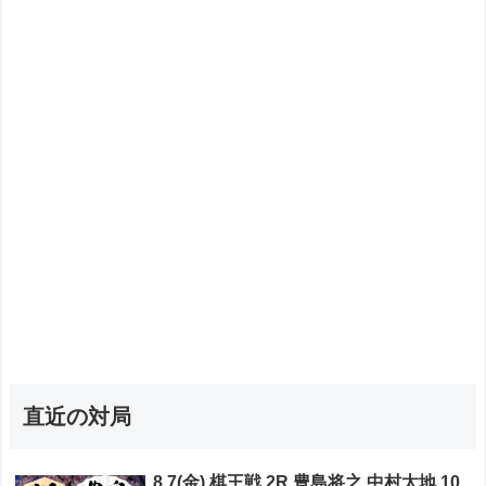
直近の対局
8.7(金) 棋王戦 2R 豊島将之 中村太地 10