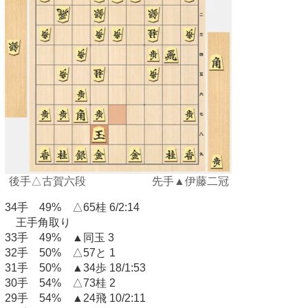
後手△古賀六段 先手▲伊藤二冠
34手 49% △65桂 6/2:14
王手角取り
33手 49% ▲同玉 3
32手 50% △57と 1
31手 50% ▲34歩 18/1:53
30手 54% △73桂 2
29手 54% ▲24飛 10/2:11