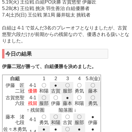
5.19(火) 王位戦 白組PO決勝 古賀悠聖 伊藤匠
5.28(木) 王位戦 挑決 羽生善治 白組優勝者
7.4(土)5(日) 王位戦 第1局 藤井聡太 挑戦者
白組は 4-1 で並んだ3名のプレーオフとなりましたが、古賀
悠聖六段だけが前期からの残留なので、優遇される扱いとな
りました。
今日の結果
伊藤二冠が勝って、白組優勝を決めました。
白組
1
2
3
4
5.8(金)
伊藤 匠
4-1
〇
●
〇
〇
〇
二冠
優勝
和陽
古賀
服部
勇気
藤本
古賀悠聖
4-1
〇
〇
●
〇
〇
六段
残留
服部
伊藤
藤本
和陽
勇気
↑ 残留圏 陥落圏 ↓
藤本 渚
〇
〇
〇
〇
●
4-1
七段
勇気
和陽
古賀
服部
伊藤
佐々木勇気
●
●
〇
●
●
1-4