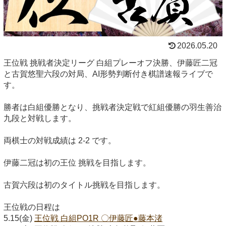
2026.05.20
王位戦 挑戦者決定リーグ 白組プレーオフ決勝、伊藤匠二冠
と古賀悠聖六段の対局、AI形勢判断付き棋譜速報ライブで
す。
勝者は白組優勝となり、挑戦者決定戦で紅組優勝の羽生善治
九段と対戦します。
両棋士の対戦成績は 2-2 です。
伊藤二冠は初の王位 挑戦を目指します。
古賀六段は初のタイトル挑戦を目指します。
王位戦の日程は
5.15(金)
王位戦 白組PO1R 〇伊藤匠●藤本渚