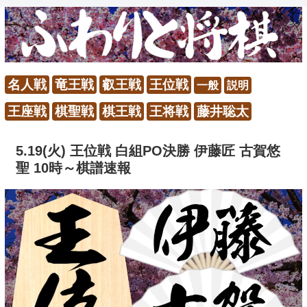
名人戦
竜王戦
叡王戦
王位戦
一般
説明
王座戦
棋聖戦
棋王戦
王将戦
藤井聡太
5.19(火) 王位戦 白組PO決勝 伊藤匠 古賀悠
聖 10時～棋譜速報