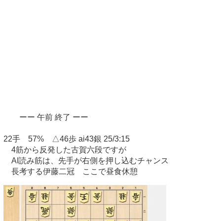
ーー 午前 終了 ーー
22手 57% △46歩 ai43銀 25/3:15
4筋から反発した古賀六段ですが
AI読み筋は、先手が右側を押し込むチャンス
長考する伊藤二冠 ここで昼食休憩