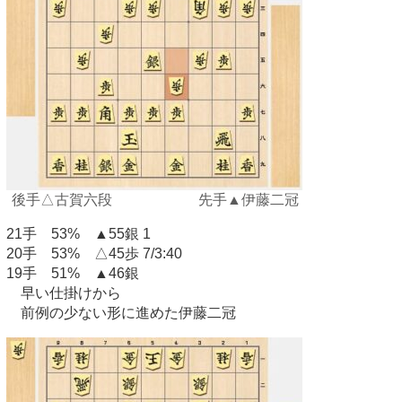
後手△古賀六段 先手▲伊藤二冠
21手 53% ▲55銀 1
20手 53% △45歩 7/3:40
19手 51% ▲46銀
早い仕掛けから
前例の少ない形に進めた伊藤二冠