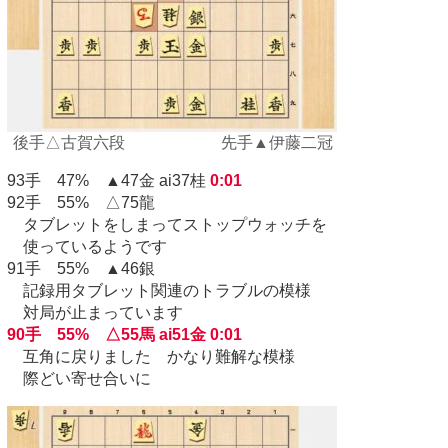
後手△古賀六段 先手▲伊藤二冠
93手 47% ▲47金 ai37桂
0:01
92手 55% △75龍
タブレットをしまってストップウォッチを
使っているようです
91手 55% ▲46銀
記録用タブレット関連のトラブルの模様
対局が止まっています
90手 55% △55馬 ai51金 0:01
互角に戻りました かなり難解な模様
際どい寄せ合いに