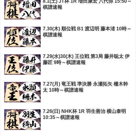
8.1(土) JT杯 1R 増田康宏 八代弥 15:50～
棋譜速報
7.30(木) 順位戦 B1 渡辺明 藤本渚 10時～
棋譜速報
7.29(水)30(木) 王位戦 第3局 藤井聡太 伊
藤匠 9時～棋譜速報
7.27(月) 竜王戦 準決勝 永瀬拓矢 柵木幹
太 10時～棋譜速報
7.26(日) NHK杯 1R 羽生善治 横山泰明
10:35～棋譜速報