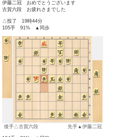
伊藤二冠 おめでとうございます
古賀六段 お疲れさまでした
△投了 19時44分
105手 91% ▲同歩
後手△古賀六段 先手▲伊藤二冠