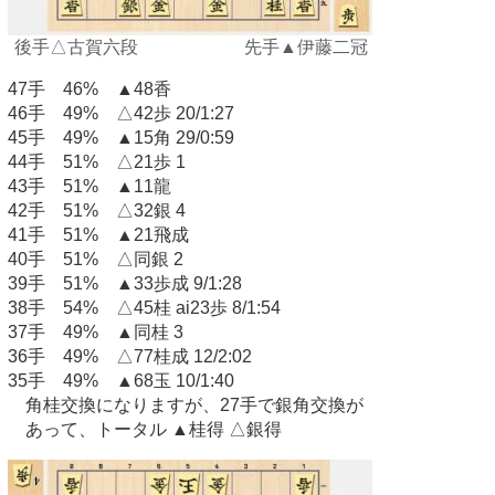
後手△古賀六段 先手▲伊藤二冠
47手 46% ▲48香
46手 49% △42歩 20/1:27
45手 49% ▲15角 29/0:59
44手 51% △21歩 1
43手 51% ▲11龍
42手 51% △32銀 4
41手 51% ▲21飛成
40手 51% △同銀 2
39手 51% ▲33歩成 9/1:28
38手 54% △45桂 ai23歩 8/1:54
37手 49% ▲同桂 3
36手 49% △77桂成 12/2:02
35手 49% ▲68玉 10/1:40
角桂交換になりますが、27手で銀角交換が
あって、トータル ▲桂得 △銀得