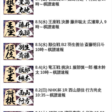
時～棋譜速報
8.5(水) 王座戦 決勝 藤井聡太 広瀬章人 9
時～棋譜速報
8.5(水) 順位戦 B2 羽生善治 斎藤明日斗
10時～棋譜速報
8.4(火) 竜王戦 挑決1 服部慎一郎 柵木幹
太 10時～棋譜速報
8.2(日) NHK杯 1R 西山朋佳 行方尚史
10:35～棋譜速報