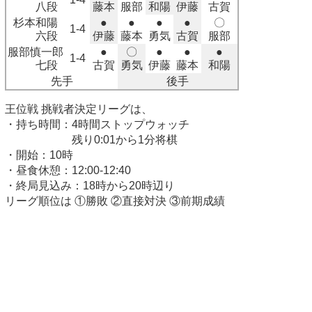
八段
藤本
服部
和陽
伊藤
古賀
杉本和陽
●
●
●
●
〇
1-4
六段
伊藤
藤本
勇気
古賀
服部
服部慎一郎
●
〇
●
●
●
1-4
七段
古賀
勇気
伊藤
藤本
和陽
先手
後手
王位戦 挑戦者決定リーグは、
・持ち時間：4時間ストップウォッチ
残り0:01から1分将棋
・開始：10時
・昼食休憩：12:00-12:40
・終局見込み：18時から20時辺り
リーグ順位は ①勝敗 ②直接対決 ③前期成績