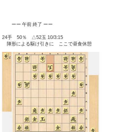
ーー 午前 終了 ーー
24手 50％ △52玉 10/3:15
陣形による駆け引きに ここで昼食休憩