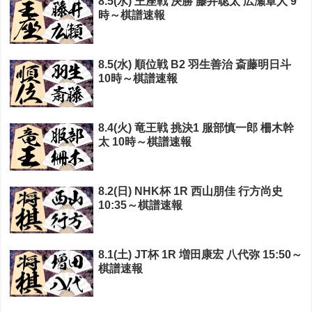
8.5(水) 王座戦 決勝 藤井聡太 広瀬章人 9
時～棋譜速報
8.5(水) 順位戦 B2 羽生善治 斎藤明日斗
10時～棋譜速報
8.4(火) 竜王戦 挑決1 服部慎一郎 柵木幹
太 10時～棋譜速報
8.2(日) NHK杯 1R 西山朋佳 行方尚史
10:35～棋譜速報
8.1(土) JT杯 1R 増田康宏 八代弥 15:50～
棋譜速報