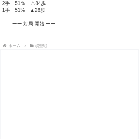
2手 51％ △84歩
1手 51% ▲26歩
ーー 対局 開始 ーー
ホーム
棋聖戦