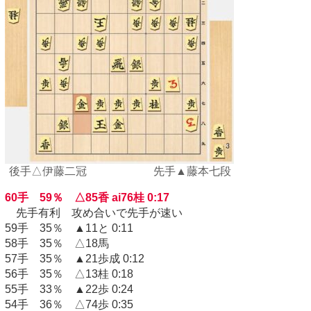
後手△伊藤二冠 先手▲藤本七段
60手 59％ △85香 ai76桂 0:17
先手有利 攻め合いで先手が速い
59手 35％ ▲11と 0:11
58手 35％ △18馬
57手 35％ ▲21歩成 0:12
56手 35％ △13桂 0:18
55手 33％ ▲22歩 0:24
54手 36％ △74歩 0:35