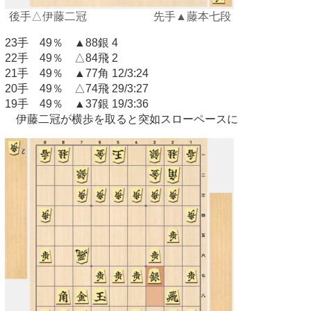
後手△伊藤二冠 先手▲藤本七段
23手 49％ ▲88銀 4
22手 49％ △84飛 2
21手 49％ ▲77角 12/3:24
20手 49％ △74飛 29/3:27
19手 49％ ▲37銀 19/3:36
伊藤二冠が横歩を取ると突如スローペースに