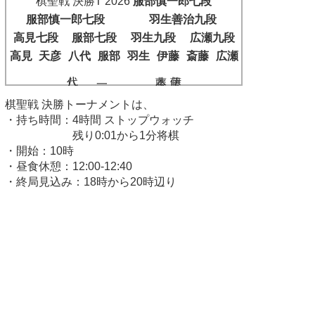
棋聖戦 決勝T 2026
服部慎一郎七段
服部慎一郎七段
羽生善治九段
高見七段
服部七段
羽生九段
広瀬九段
高見
天彦
八代
服部
羽生
伊藤
斎藤
広瀬
八代 弥八段
藤本 渚七段
伊藤 匠二冠
棋聖戦 決勝トーナメントは、
・持ち時間：4時間 ストップウォッチ
残り0:01から1分将棋
・開始：10時
・昼食休憩：12:00-12:40
・終局見込み：18時から20時辺り