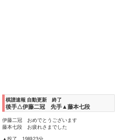
棋譜速報 自動更新 終了
後手△伊藤二冠 先手▲藤本七段
伊藤二冠 おめでとうございます
藤本七段 お疲れさまでした
▲投了 19時23分