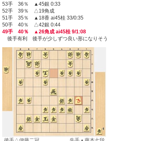
53手 36％ ▲45銀 0:33
52手 39％ △19角成
51手 35％ ▲18香 ai45桂 33/0:35
50手 40％ △42銀 0:44
49手 40％ ▲26角成 ai45桂 9/1:08
後手有利 後手が少しずつ良い形になりそう
後手△伊藤二冠 先手▲藤本七段