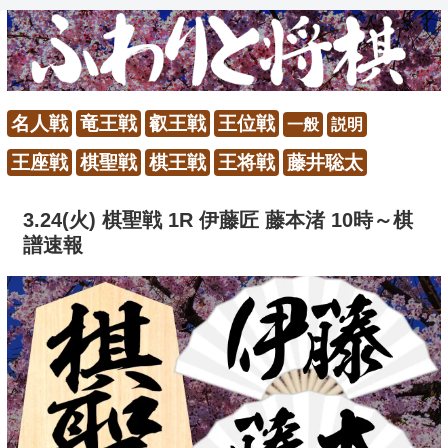
名人戦
竜王戦
叡王戦
王位戦
一般
説明
王座戦
棋聖戦
棋王戦
王将戦
藤井聡太
3.24(火) 棋聖戦 1R 伊藤匠 藤本渚 10時～棋
譜速報