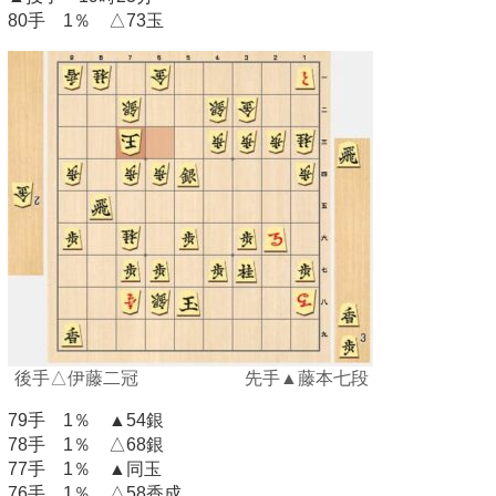
80手 1％ △73玉
後手△伊藤二冠 先手▲藤本七段
79手 1％ ▲54銀
78手 1％ △68銀
77手 1％ ▲同玉
76手 1％ △58香成