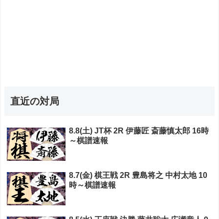
直近の対局
8.8(土) JT杯 2R 伊藤匠 斎藤慎太郎 16時
～棋譜速報
8.7(金) 棋王戦 2R 豊島将之 中村太地 10
時～棋譜速報