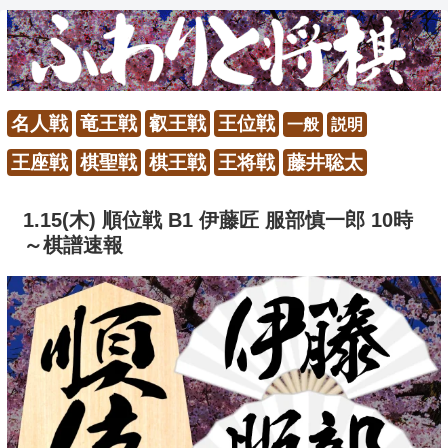
名人戦
竜王戦
叡王戦
王位戦
一般
説明
王座戦
棋聖戦
棋王戦
王将戦
藤井聡太
1.15(木) 順位戦 B1 伊藤匠 服部慎一郎 10時
～棋譜速報