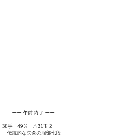
ーー 午前 終了 ーー
38手 49％ △31玉 2
伝統的な矢倉の服部七段