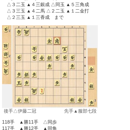
△３二玉 ▲４三銀成 △同玉 ▲５三角成
△３三玉 ▲４二馬 △２二玉 ▲１二金打
△２三玉 ▲１三香成 まで
後手△伊藤二冠 先手▲服部七段
118手 ▲勝11手 △同歩
117手 ▲勝12手 ▲同角