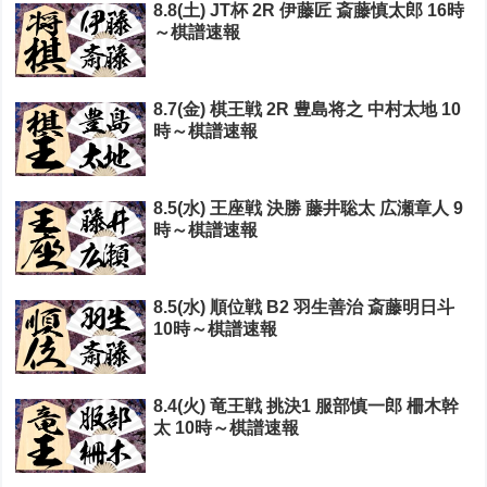
8.8(土) JT杯 2R 伊藤匠 斎藤慎太郎 16時
～棋譜速報
8.7(金) 棋王戦 2R 豊島将之 中村太地 10
時～棋譜速報
8.5(水) 王座戦 決勝 藤井聡太 広瀬章人 9
時～棋譜速報
8.5(水) 順位戦 B2 羽生善治 斎藤明日斗
10時～棋譜速報
8.4(火) 竜王戦 挑決1 服部慎一郎 柵木幹
太 10時～棋譜速報