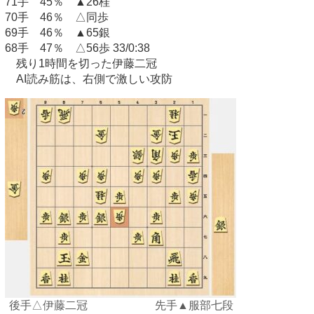
71手 45％ ▲26桂
70手 46％ △同歩
69手 46％ ▲65銀
68手 47％ △56歩 33/0:38
残り1時間を切った伊藤二冠
AI読み筋は、右側で激しい攻防
後手△伊藤二冠 先手▲服部七段