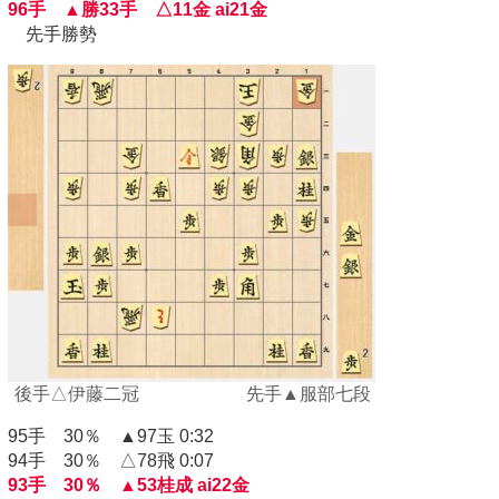
96手 ▲勝33手 △11金 ai21金
先手勝勢
後手△伊藤二冠 先手▲服部七段
95手 30％ ▲97玉 0:32
94手 30％ △78飛 0:07
93手 30％ ▲53桂成 ai22金