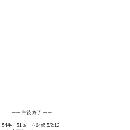
ーー 午後 終了 ーー
54手 51％ △64銀 5/2:12