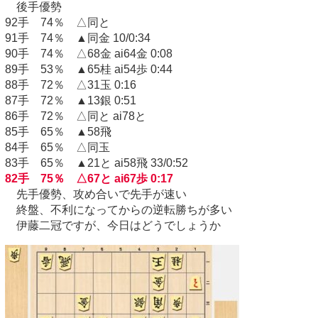
後手優勢
92手 74％ △同と
91手 74％ ▲同金 10/0:34
90手 74％ △68金 ai64金 0:08
89手 53％ ▲65桂 ai54歩 0:44
88手 72％ △31玉 0:16
87手 72％ ▲13銀 0:51
86手 72％ △同と ai78と
85手 65％ ▲58飛
84手 65％ △同玉
83手 65％ ▲21と ai58飛 33/0:52
82手 75％ △67と ai67歩 0:17
先手優勢、攻め合いで先手が速い
終盤、不利になってからの逆転勝ちが多い
伊藤二冠ですが、今日はどうでしょうか