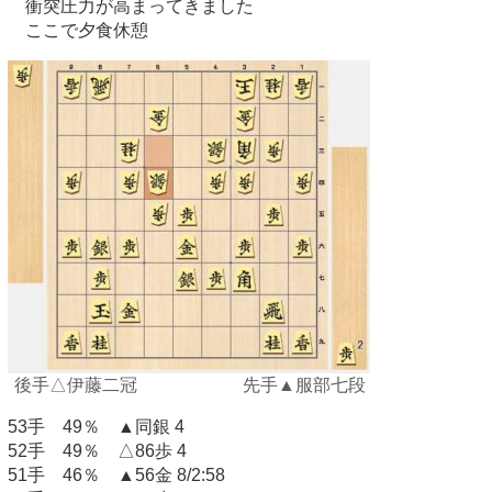
衝突圧力が高まってきました
ここで夕食休憩
後手△伊藤二冠 先手▲服部七段
53手 49％ ▲同銀 4
52手 49％ △86歩 4
51手 46％ ▲56金 8/2:58