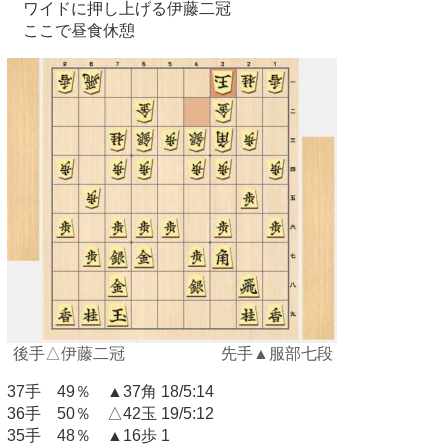
ワイドに押し上げる伊藤二冠
ここで昼食休憩
後手△伊藤二冠 先手▲服部七段
37手 49％ ▲37角 18/5:14
36手 50％ △42玉 19/5:12
35手 48％ ▲16歩 1