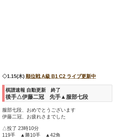
◇1.15(木)
順位戦 A級 B1 C2 ライブ更新中
棋譜速報 自動更新 終了
後手△伊藤二冠 先手▲服部七段
服部七段、おめでとうございます
伊藤二冠、お疲れさまでした
△投了 23時10分
119手 ▲勝10手 ▲42角