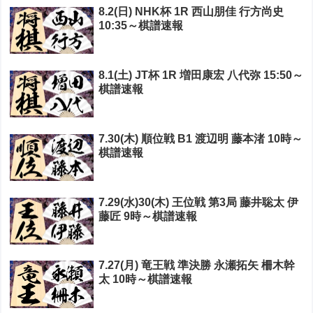
8.2(日) NHK杯 1R 西山朋佳 行方尚史
10:35～棋譜速報
8.1(土) JT杯 1R 増田康宏 八代弥 15:50～
棋譜速報
7.30(木) 順位戦 B1 渡辺明 藤本渚 10時～
棋譜速報
7.29(水)30(木) 王位戦 第3局 藤井聡太 伊
藤匠 9時～棋譜速報
7.27(月) 竜王戦 準決勝 永瀬拓矢 柵木幹
太 10時～棋譜速報