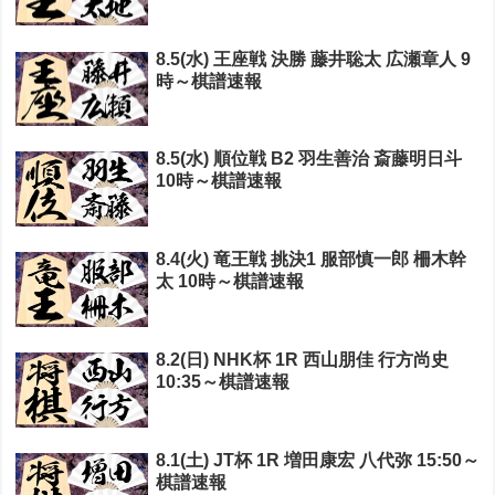
8.5(水) 王座戦 決勝 藤井聡太 広瀬章人 9
時～棋譜速報
8.5(水) 順位戦 B2 羽生善治 斎藤明日斗
10時～棋譜速報
8.4(火) 竜王戦 挑決1 服部慎一郎 柵木幹
太 10時～棋譜速報
8.2(日) NHK杯 1R 西山朋佳 行方尚史
10:35～棋譜速報
8.1(土) JT杯 1R 増田康宏 八代弥 15:50～
棋譜速報