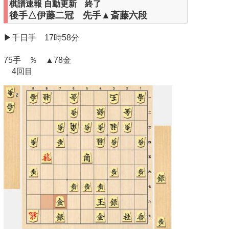
棋譜速報 自動更新 終了
後手△伊藤二冠 先手▲斎藤六段
▶千日手 17時58分
75手 ％ ▲78金
4回目