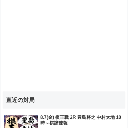
直近の対局
8.7(金) 棋王戦 2R 豊島将之 中村太地 10
時～棋譜速報