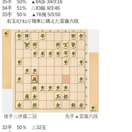
35手 50% ▲84歩 34/3:16
34手 51% △83銀 9/3:46
33手 50％ ▲76飛 5/3:50
右玉/ひねり飛車に構えた斎藤六段
後手△伊藤二冠 先手▲斎藤六段
32手 50％ △32玉