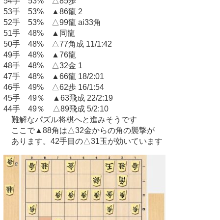
54手 53% △85歩
53手 53% ▲86龍 2
52手 53% △99龍 ai33角
51手 48% ▲同龍
50手 48% △77角成 11/1:42
49手 48% ▲76龍
48手 48% △32金 1
47手 48% ▲66龍 18/2:01
46手 49% △62歩 16/1:54
45手 49％ ▲63飛成 22/2:19
44手 49％ △89飛成 5/2:10
難解なパズル将棋へと進みそうです
ここで▲88角は△32金からの角の襲撃が
あります。42手目の△31玉が効いています