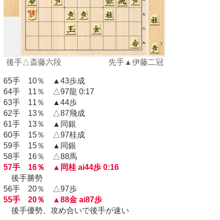
後手△斎藤六段 先手▲伊藤二冠
65手 10％ ▲43歩成
64手 11％ △97龍 0:17
63手 11％ ▲44歩
62手 13％ △87飛成
61手 13％ ▲同銀
60手 15％ △97桂成
59手 15％ ▲同銀
58手 16％ △88馬
57手 16％ ▲同桂 ai44歩 0:16
後手勝勢
56手 20％ △97歩
55手 20％ ▲88金 ai87歩
後手優勢、攻め合いで後手が速い