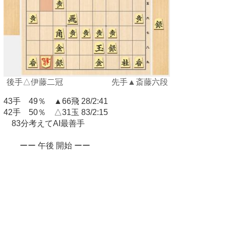
後手△伊藤二冠 先手▲斎藤六段
43手 49％ ▲66飛 28/2:41
42手 50％ △31玉 83/2:15
83分考えてAI最善手
ーー 午後 開始 ーー