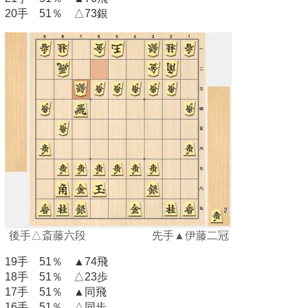
20手 51％ △73銀
後手△斎藤六段 先手▲伊藤二冠
19手 51％ ▲74飛
18手 51％ △23歩
17手 51％ ▲同飛
16手 51％ △同歩