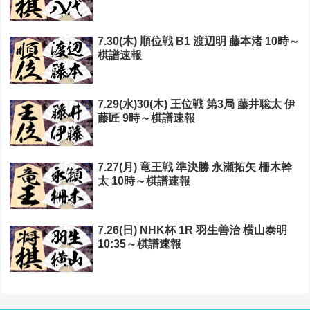
7.30(木) 順位戦 B1 渡辺明 藤本渚 10時～
棋譜速報
7.29(水)30(木) 王位戦 第3局 藤井聡太 伊
藤匠 9時～棋譜速報
7.27(月) 竜王戦 準決勝 永瀬拓矢 柵木幹
太 10時～棋譜速報
7.26(日) NHK杯 1R 羽生善治 横山泰明
10:35～棋譜速報