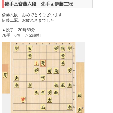
後手△斎藤六段 先手▲伊藤二冠
斎藤六段、おめでとうございます
伊藤二冠、お疲れさまでした
▲投了 20時59分
76手 6％ △53銀打