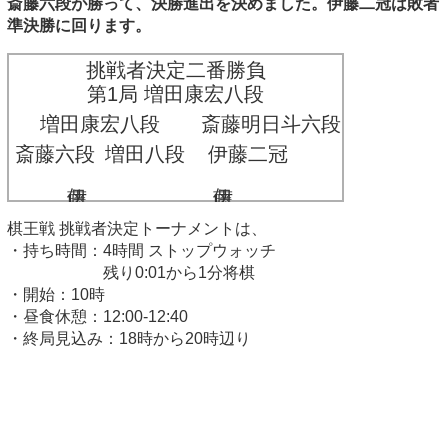
斎藤六段が勝って、決勝進出を決めました。伊藤二冠は敗者
準決勝に回ります。
挑戦者決定二番勝負
第1局 増田康宏八段
増田康宏八段
斎藤明日斗六段
斎藤六段
増田八段
伊藤二冠
伊藤 匠二冠
伊藤 匠二冠
棋王戦 挑戦者決定トーナメントは、
・持ち時間：4時間 ストップウォッチ
残り0:01から1分将棋
・開始：10時
・昼食休憩：12:00-12:40
・終局見込み：18時から20時辺り