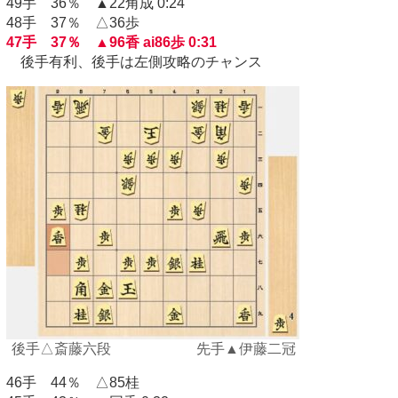
49手 36％ ▲22角成 0:24
48手 37％ △36歩
47手 37％ ▲96香 ai86歩 0:31
後手有利、後手は左側攻略のチャンス
後手△斎藤六段 先手▲伊藤二冠
46手 44％ △85桂