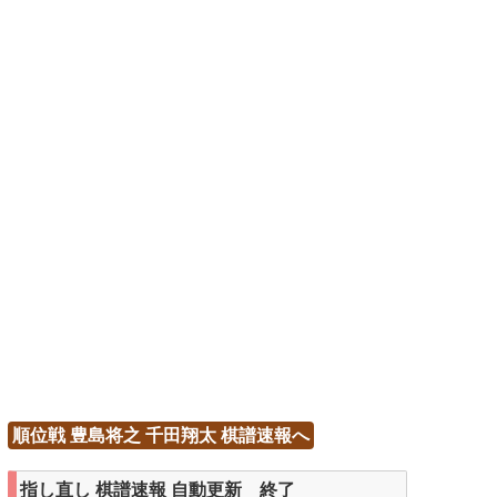
順位戦 豊島将之 千田翔太 棋譜速報へ
指し直し 棋譜速報 自動更新 終了