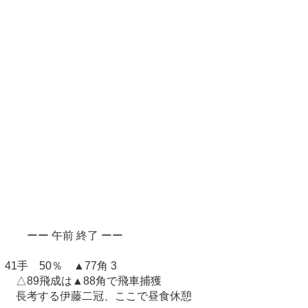
ーー 午前 終了 ーー
41手 50％ ▲77角 3
△89飛成は▲88角で飛車捕獲
長考する伊藤二冠、ここで昼食休憩