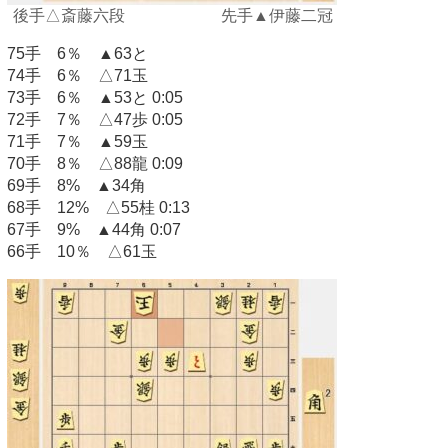
後手△斎藤六段 先手▲伊藤二冠
75手 6％ ▲63と
74手 6％ △71玉
73手 6％ ▲53と 0:05
72手 7％ △47歩 0:05
71手 7％ ▲59玉
70手 8％ △88龍 0:09
69手 8% ▲34角
68手 12% △55桂 0:13
67手 9% ▲44角 0:07
66手 10％ △61玉