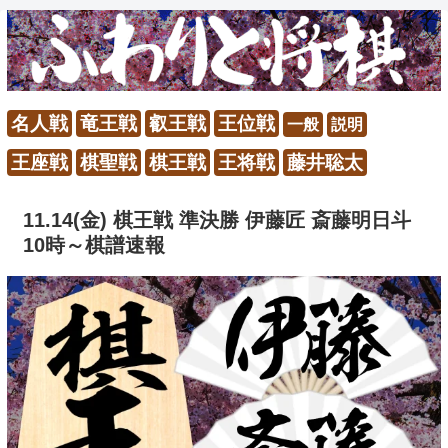
名人戦
竜王戦
叡王戦
王位戦
一般
説明
王座戦
棋聖戦
棋王戦
王将戦
藤井聡太
11.14(金) 棋王戦 準決勝 伊藤匠 斎藤明日斗
10時～棋譜速報