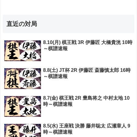
直近の対局
8.10(月) 棋王戦 3R 伊藤匠 大橋貴洸 10時
～棋譜速報
8.8(土) JT杯 2R 伊藤匠 斎藤慎太郎 16時
～棋譜速報
8.7(金) 棋王戦 2R 豊島将之 中村太地 10
時～棋譜速報
8.5(水) 王座戦 決勝 藤井聡太 広瀬章人 9
時～棋譜速報