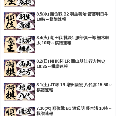
8.5(水) 順位戦 B2 羽生善治 斎藤明日斗
10時～棋譜速報
8.4(火) 竜王戦 挑決1 服部慎一郎 柵木幹
太 10時～棋譜速報
8.2(日) NHK杯 1R 西山朋佳 行方尚史
10:35～棋譜速報
8.1(土) JT杯 1R 増田康宏 八代弥 15:50～
棋譜速報
7.30(木) 順位戦 B1 渡辺明 藤本渚 10時～
棋譜速報