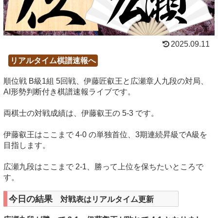
2025.09.11
リアルタイム棋譜速報へ
順位戦 B級1組 5回戦、伊藤匠叡王と広瀬章人九段の対局、
AI形勢判断付き棋譜速報ライブです。
両棋士の対戦成績は、伊藤叡王の 5-3 です。
伊藤叡王はここまで 4-0 の単独首位、3期連続昇級でA級を
目指します。
広瀬九段はここまで 2-1、勝って上位を保ちたいところで
す。
今日の結果
対戦表はリアルタイム更新