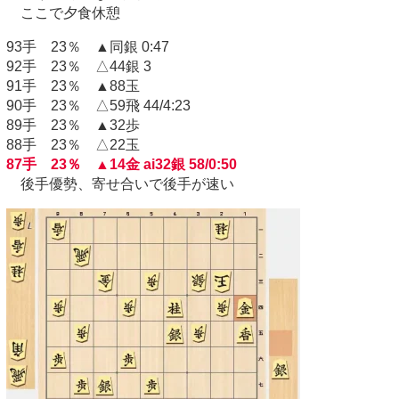
ここで夕食休憩
93手 23％ ▲同銀 0:47
92手 23％ △44銀 3
91手 23％ ▲88玉
90手 23％ △59飛 44/4:23
89手 23％ ▲32歩
88手 23％ △22玉
87手 23％ ▲14金 ai32銀 58/0:50
後手優勢、寄せ合いで後手が速い