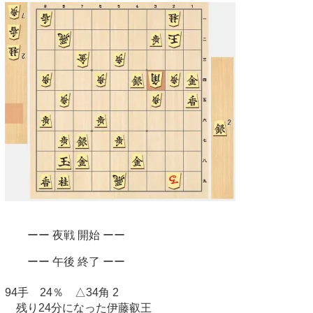
ーー 夜戦 開始 ーー
ーー 午後 終了 ーー
94手 24％ △34角 2
残り24分になった伊藤叡王