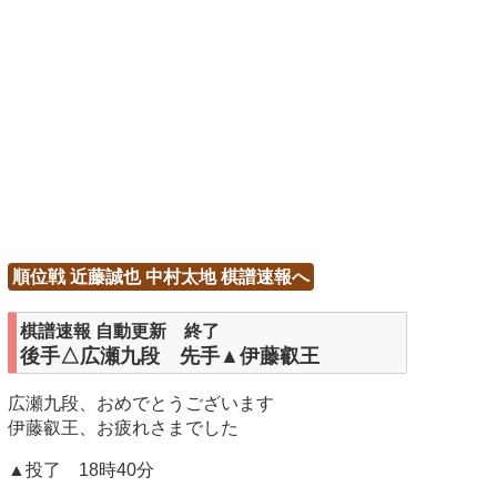
順位戦 近藤誠也 中村太地 棋譜速報へ
棋譜速報 自動更新 終了
後手△広瀬九段 先手▲伊藤叡王
広瀬九段、おめでとうございます
伊藤叡王、お疲れさまでした
▲投了 18時40分