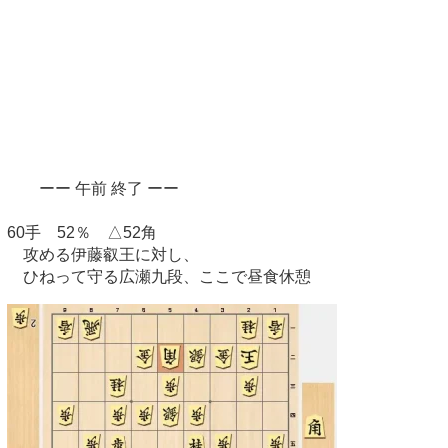
ーー 午前 終了 ーー
60手 52％ △52角
攻める伊藤叡王に対し、
ひねって守る広瀬九段、ここで昼食休憩