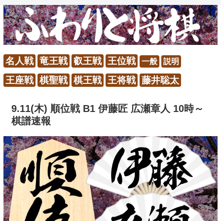
名人戦
竜王戦
叡王戦
王位戦
一般
説明
王座戦
棋聖戦
棋王戦
王将戦
藤井聡太
9.11(木) 順位戦 B1 伊藤匠 広瀬章人 10時～
棋譜速報