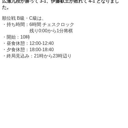
広瀬九段が勝って 3-1、伊藤叡王が敗れて 4-1 となりまし
た。
順位戦 B級・C級は、
・持ち時間：6時間 チェスクロック
残り0:00から1分将棋
・開始：10時
・昼食休憩：12:00-12:40
・夕食休憩：18:00-18:40
・終局見込み：21時から23時辺り